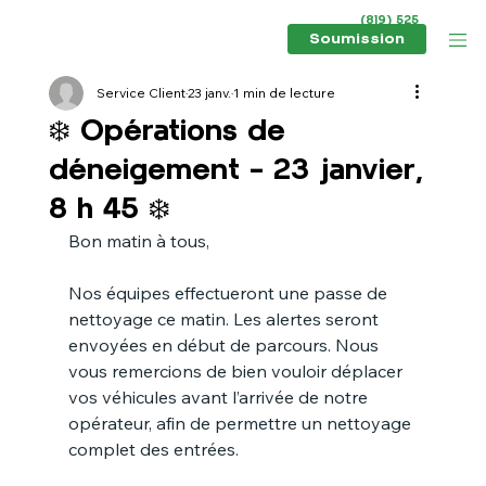
(819) 525
6434
Soumission
Service Client
23 janv.
1 min de lecture
❄️ Opérations de
déneigement – 23 janvier,
8 h 45 ❄️
Bon matin à tous,
Nos équipes effectueront une passe de 
nettoyage ce matin. Les alertes seront 
envoyées en début de parcours. Nous 
vous remercions de bien vouloir déplacer 
vos véhicules avant l’arrivée de notre 
opérateur, afin de permettre un nettoyage 
complet des entrées.