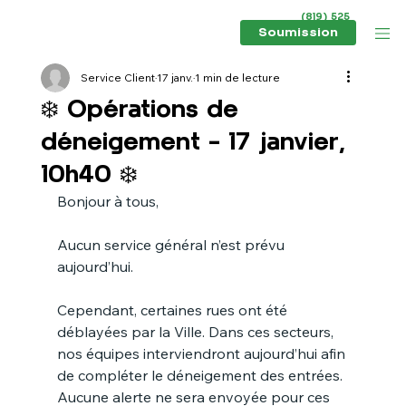
(819) 525
6434
Soumission
Service Client
17 janv.
1 min de lecture
❄️ Opérations de
déneigement – 17 janvier,
10h40 ❄️
Bonjour à tous,
Aucun service général n’est prévu 
aujourd’hui.
Cependant, certaines rues ont été 
déblayées par la Ville. Dans ces secteurs, 
nos équipes interviendront aujourd’hui afin 
de compléter le déneigement des entrées. 
Aucune alerte ne sera envoyée pour ces 