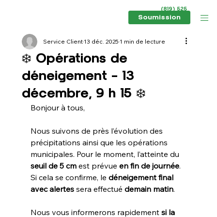
(819) 525
6434
Soumission
Service Client
13 déc. 2025
1 min de lecture
❄️ Opérations de
déneigement – 13
décembre, 9 h 15 ❄️
Bonjour à tous,
Nous suivons de près l’évolution des 
précipitations ainsi que les opérations 
municipales. Pour le moment, l’atteinte du 
seuil de 5 cm
 est prévue 
en fin de journée
. 
Si cela se confirme, le 
déneigement final 
avec alertes
 sera effectué 
demain matin
.
Nous vous informerons rapidement 
si la 