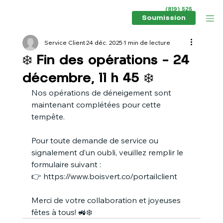
(819) 525
6434
Soumission
Service Client
24 déc. 2025
1 min de lecture
❄️ Fin des opérations – 24
décembre, 11 h 45 ❄️
Nos opérations de déneigement sont 
maintenant complétées pour cette 
tempête.
Pour toute demande de service ou 
signalement d’un oubli, veuillez remplir le 
formulaire suivant :
👉 
https://www.boisvert.co/portailclient
Merci de votre collaboration et joyeuses 
fêtes à tous! 🚜❄️