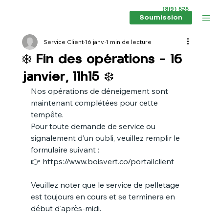
(819) 525
6434
Soumission
Service Client
16 janv.
1 min de lecture
❄️ Fin des opérations – 16
janvier, 11h15 ❄️
Nos opérations de déneigement sont 
maintenant complétées pour cette 
tempête.
Pour toute demande de service ou 
signalement d’un oubli, veuillez remplir le 
formulaire suivant :
👉 
https://www.boisvert.co/portailclient
Veuillez noter que le service de pelletage 
est toujours en cours et se terminera en 
début d'après-midi.