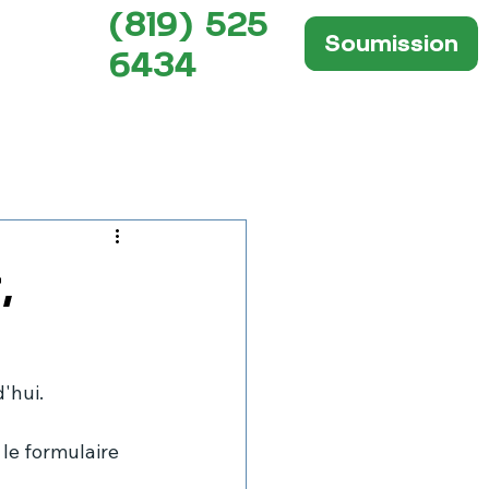
(819) 525
Soumission
6434
,
'hui.
le formulaire 