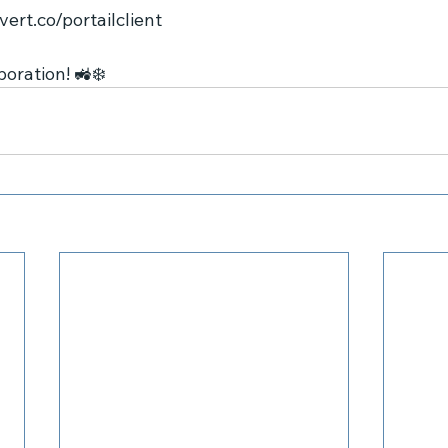
ert.co/portailclient
boration! 🚜❄️