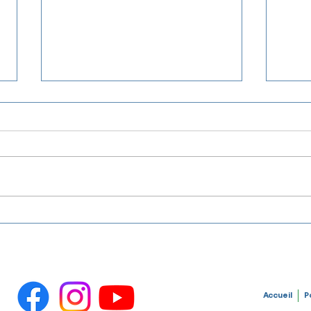
❄️ Opérations de
❄️ F
déneigement – 17 mars -
févr
7h00 ❄️
Bonjour à tous, Avec la neige
Nos 
tombée cette nuit , un passage
déne
final avec alertes sera effectué
compl
aujourd'hui. Nous vous
Pour
remercions de bien vouloir
ou si
déplacer vos véhicules et
veuil
compléter votre pelletage ava
suiva
https
Accueil
P