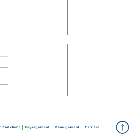
in des opérations – 26
ier, 10h45 ❄️
opérations de
igement sont maintenant
étées pour aujourd'hui.
 toute demande de service
gnalement d’un oubli,
lez remplir le formulaire
nt : 👉
://www.boisvert.co/
ortail client
Paysagement
Déneigement
Carrière